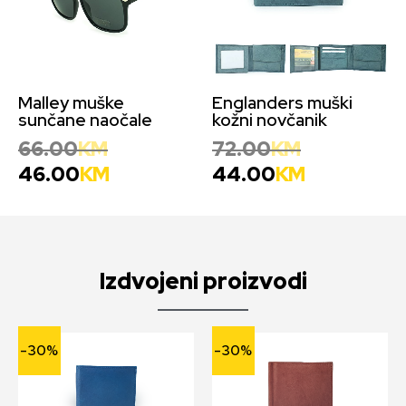
Malley muške
Englanders muški
sunčane naočale
kožni novčanik
66.00
KM
72.00
KM
46.00
KM
44.00
KM
Izdvojeni proizvodi
-30%
-30%