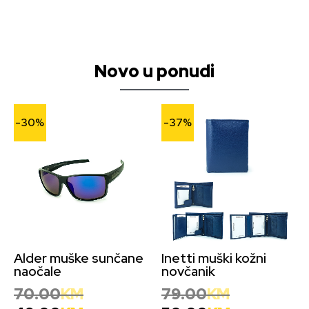
Novo u ponudi
-30%
-37%
Alder muške sunčane
Inetti muški kožni
naočale
novčanik
70.00
KM
79.00
KM