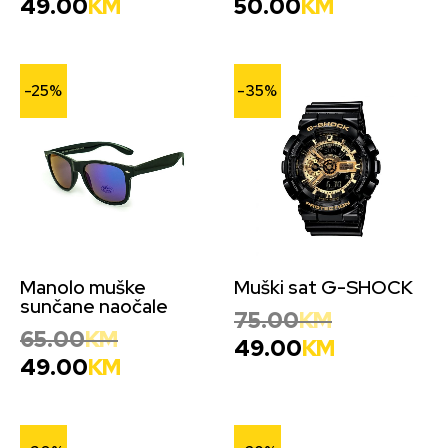
49.00
KM
50.00
KM
-25%
-35%
Manolo muške
Muški sat G-SHOCK
sunčane naočale
75.00
KM
65.00
KM
49.00
KM
49.00
KM