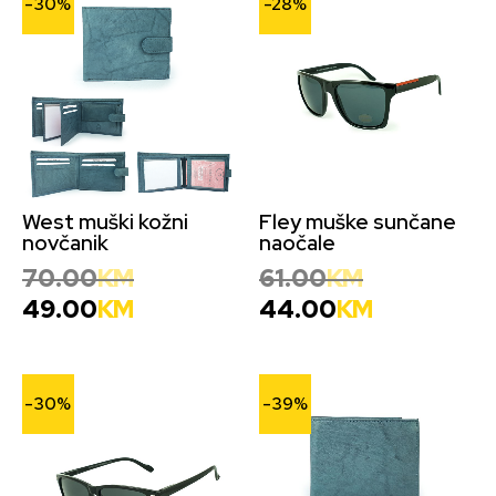
-30%
-28%
West muški kožni
Fley muške sunčane
novčanik
naočale
70.00
KM
61.00
KM
49.00
KM
44.00
KM
-30%
-39%